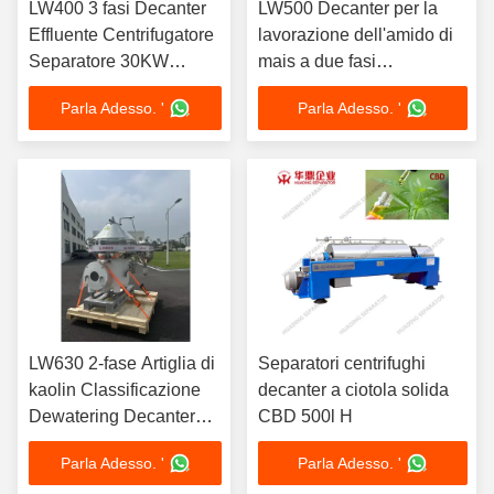
LW400 3 fasi Decanter
LW500 Decanter per la
Effluente Centrifugatore
lavorazione dell'amido di
Separatore 30KW
mais a due fasi
Motore ABB VFD
Centrifugatrice Separatore
Parla Adesso. '
Parla Adesso. '
Automatico
di acciaio inossidabile di
qualità alimentare
Continuo
LW630 2-fase Artiglia di
Separatori centrifughi
kaolin Classificazione
decanter a ciotola solida
Dewatering Decanter
CBD 500l H
Centrifugatore
Parla Adesso. '
Parla Adesso. '
Separatore Ceramica