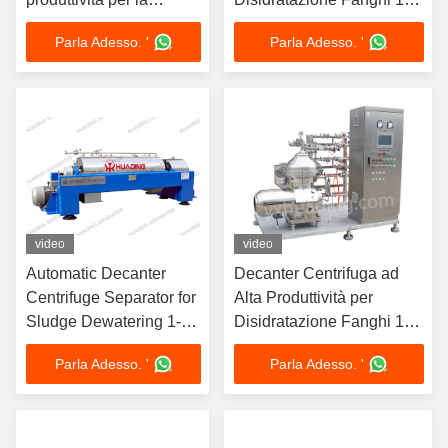
disidratazione dei fanghi
100 m³/h
Parla Adesso. '
Parla Adesso. '
con conformità alla
compatibilità
elettromagnetica
2014/30/UE
video
video
Automatic Decanter
Decanter Centrifuga ad
Centrifuge Separator for
Alta Produttività per
Sludge Dewatering 1-
Disidratazione Fanghi 1-
100 m³/h
100 m³/h
Parla Adesso. '
Parla Adesso. '