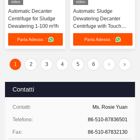
video
video
Automatic Decanter
Automatic Sludge
Centrifuge for Sludge
Dewatering Decanter
Dewatering 1-100 m³/h
Centrifuge with Touch
Screen
Parla Adesso. '
Parla Adesso. '
1
2
3
4
5
6
Contatti
Contatti:
Ms. Rosie Yuan
Telefono:
86-510-87836501
Fax:
86-510-87832130