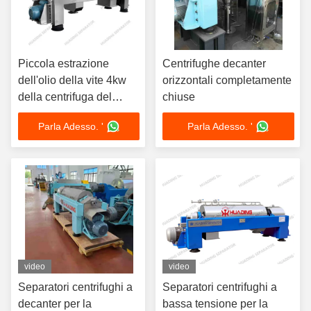
Piccola estrazione
Centrifughe decanter
dell'olio della vite 4kw
orizzontali completamente
della centrifuga del
chiuse
decantatore di CBD
Parla Adesso. '
Parla Adesso. '
video
video
Separatori centrifughi a
Separatori centrifughi a
decanter per la
bassa tensione per la