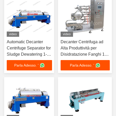
2014/30/UE
video
video
Automatic Decanter
Decanter Centrifuga ad
Centrifuge Separator for
Alta Produttività per
Sludge Dewatering 1-
Disidratazione Fanghi 1-
100 m³/h
100 m³/h
Parla Adesso. '
Parla Adesso. '