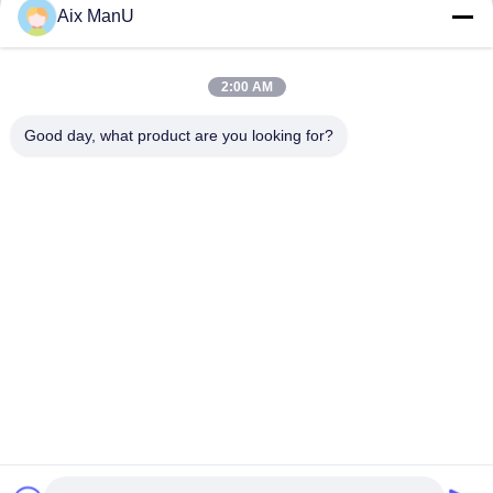
Aix ManU
Invia
2:00 AM
Good day, what product are you looking for?
YIXING HUADING MACHINERY CO.,LTD.
info@yxhuading.com
86-510-87836501
NO.888#, STRADA DI YIGAO, YIXING, JIANGSU
P.R.CHINA
Cina Buona qualità separatore della pila di disco Fornitore.
2021-2026 YIXING HUADING MACHINERY CO.,LTD. Tutti i