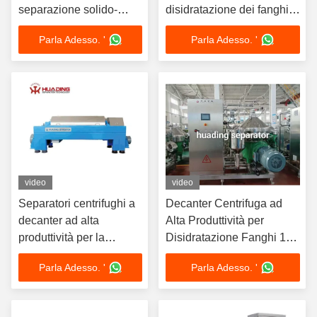
separazione solido-
disidratazione dei fanghi
liquido nella
con certificazione di bassa
Parla Adesso. '
Parla Adesso. '
disidratazione dei fanghi
tensione 2014/35/UE e
con azionamento a
funzionamento automatico
doppio motore e
funzionamento
automatico
video
video
Separatori centrifughi a
Decanter Centrifuga ad
decanter ad alta
Alta Produttività per
produttività per la
Disidratazione Fanghi 1-
disidratazione dei fanghi
100 m³/h
Parla Adesso. '
Parla Adesso. '
con conformità alla
compatibilità
elettromagnetica