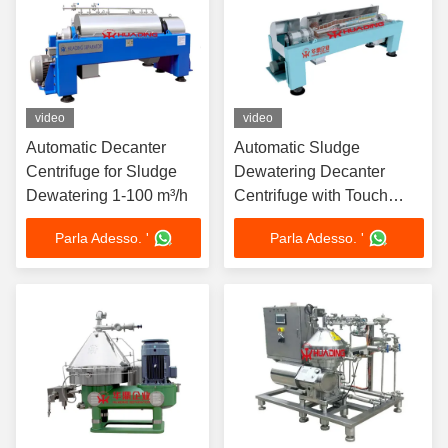
video
video
Automatic Decanter
Automatic Sludge
Centrifuge for Sludge
Dewatering Decanter
Dewatering 1-100 m³/h
Centrifuge with Touch
Screen
Parla Adesso. '
Parla Adesso. '