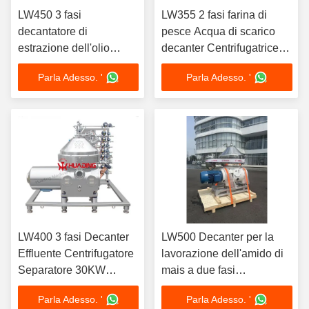
LW450 3 fasi
LW355 2 fasi farina di
decantatore di
pesce Acqua di scarico
estrazione dell'olio
decanter Centrifugatrice
d'oliva separatore di
Separatore duplex in
Parla Adesso. '
Parla Adesso. '
centrifuga 22 kW Motore
acciaio inossidabile PLC
cuscinetto SKF
automatico
LW400 3 fasi Decanter
LW500 Decanter per la
Effluente Centrifugatore
lavorazione dell'amido di
Separatore 30KW
mais a due fasi
Motore ABB VFD
Centrifugatrice Separatore
Parla Adesso. '
Parla Adesso. '
Automatico
di acciaio inossidabile di