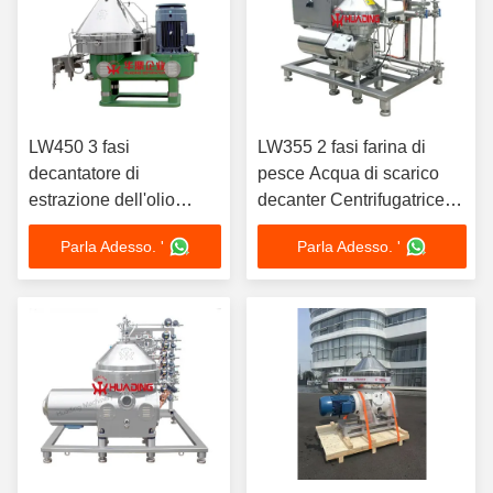
LW450 3 fasi
LW355 2 fasi farina di
decantatore di
pesce Acqua di scarico
estrazione dell'olio
decanter Centrifugatrice
d'oliva separatore di
Separatore duplex in
Parla Adesso. '
Parla Adesso. '
centrifuga 22 kW Motore
acciaio inossidabile PLC
cuscinetto SKF
automatico