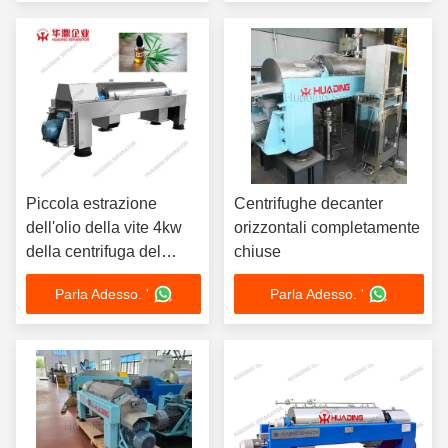
resistente all'usura
Piccola estrazione
Centrifughe decanter
dell'olio della vite 4kw
orizzontali completamente
della centrifuga del
chiuse
decantatore di CBD
Parla Adesso. '
Parla Adesso. '