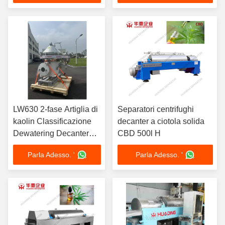
qualità alimentare
Continuo
LW630 2-fase Artiglia di
Separatori centrifughi
kaolin Classificazione
decanter a ciotola solida
Dewatering Decanter
CBD 500l H
Centrifugatore
Parla Adesso. '
Parla Adesso. '
Separatore Ceramica
resistente all'usura