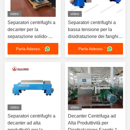
video
video
Separatori centrifughi a
Separatori centrifughi a
decanter per la
bassa tensione per la
separazione solido-
disidratazione dei fanghi
liquido nella
con certificazione di bassa
Parla Adesso. '
Parla Adesso. '
disidratazione dei fanghi
tensione 2014/35/UE e
con azionamento a
funzionamento automatico
doppio motore e
funzionamento
automatico
video
video
Separatori centrifughi a
Decanter Centrifuga ad
decanter ad alta
Alta Produttività per
produttività per la
Disidratazione Fanghi 1-