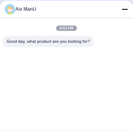
Aix ManU
Invia
8:53 PM
Good day, what product are you looking for?
YIXING HUADING MACHINERY CO.,LTD.
info@yxhuading.com
86-510-87836501
NO.888#, STRADA DI YIGAO, YIXING, JIANGSU
P.R.CHINA
Cina Buona qualità separatore della pila di disco Fornitore.