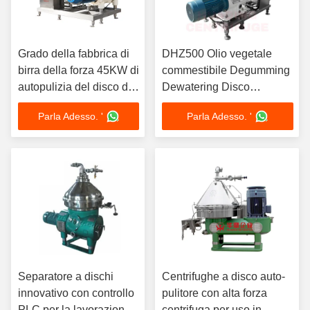
Grado della fabbrica di
DHZ500 Olio vegetale
birra della forza 45KW di
commestibile Degumming
autopulizia del disco di
Dewatering Disco
chiarimento del lievito di
Separatore di olio Auto
Parla Adesso. '
Parla Adesso. '
birra DHZ550 alto G
Desludging 30KW olio di
soia e arachidi
Separatore a dischi
Centrifughe a disco auto-
innovativo con controllo
pulitore con alta forza
PLC per la lavorazione
centrifuga per uso in