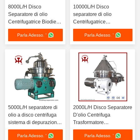
8000L/H Disco
10000L/H Disco
Separatore di olio
separatore di olio
Centrifugatrice Biodiesel
Centrifugatrice
Glicerina Separazione
Purificazione di olio
Parla Adesso. '
Parla Adesso. '
con motore da 11kW
combustibile pesante
SS316L 440V Scarica
15kW Motore SS304 Bowl
automatica
Marine Grade ISO
certificato
5000L/H separatore di
2000L/H Disco Separatore
olio a disco centrifuga
D'olio Centrifuga
sistema di depurazione
Trasformatore
dell'olio lubrificante
Purificazione Dell'olio
Parla Adesso. '
Parla Adesso. '
7.5kW Motore con
4kW Motore 380V Vuoto