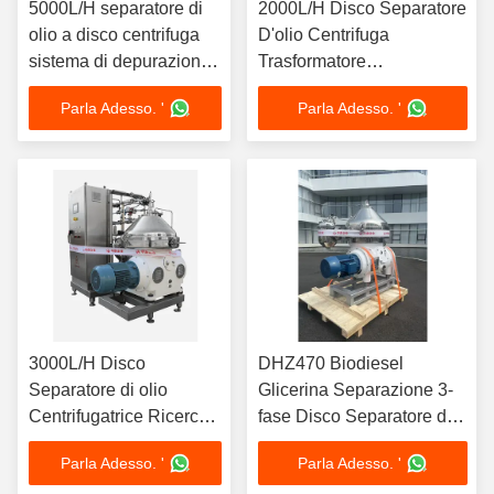
5000L/H separatore di
2000L/H Disco Separatore
olio a disco centrifuga
D'olio Centrifuga
sistema di depurazione
Trasformatore
dell'olio lubrificante
Purificazione Dell'olio
Parla Adesso. '
Parla Adesso. '
7.5kW Motore con
4kW Motore 380V Vuoto
SS316L Bowl 380V 3
Disidratazione Carrello
fase Design
Mobile Design
3000L/H Disco
DHZ470 Biodiesel
Separatore di olio
Glicerina Separazione 3-
Centrifugatrice Ricerca
fase Disco Separatore di
idraulica di olio 5.5kW
olio pistone scorrevole
Parla Adesso. '
Parla Adesso. '
Motore 220V Portatile
scarica automatica 37KW