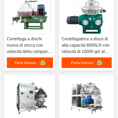
Centrifuga a dischi
Centrifugatrice a disco di
nuova di zecca con
alta capacità 6000L/h con
velocità della campana
velocità di 10000 giri al
di 4000 - 10000 rpm e
minuto e 10000 g di forza
Parla Adesso. '
Parla Adesso. '
forza centrifuga > 10.000
centrifuga per la
g per un volume della
lavorazione di VCO
campana di 8 - 300 L