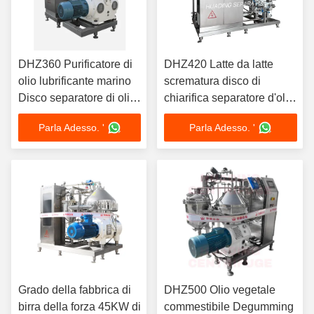
DHZ360 Purificatore di
DHZ420 Latte da latte
olio lubrificante marino
scrematura disco di
Disco separatore di olio
chiarifica separatore d'olio
auto-pulizia continua
Design ermetico CIP
Parla Adesso. '
Parla Adesso. '
conformità IMO 15KW
compatibile 22KW per uso
alimentare
Grado della fabbrica di
DHZ500 Olio vegetale
birra della forza 45KW di
commestibile Degumming