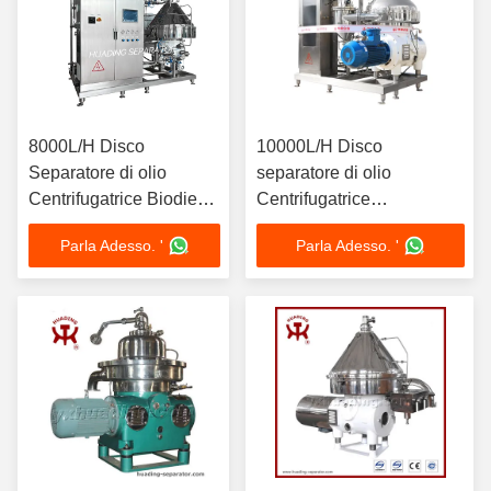
8000L/H Disco
10000L/H Disco
Separatore di olio
separatore di olio
Centrifugatrice Biodiesel
Centrifugatrice
Glicerina Separazione
Purificazione di olio
Parla Adesso. '
Parla Adesso. '
con motore da 11kW
combustibile pesante
SS316L 440V Scarica
15kW Motore SS304 Bowl
automatica
Marine Grade ISO
certificato