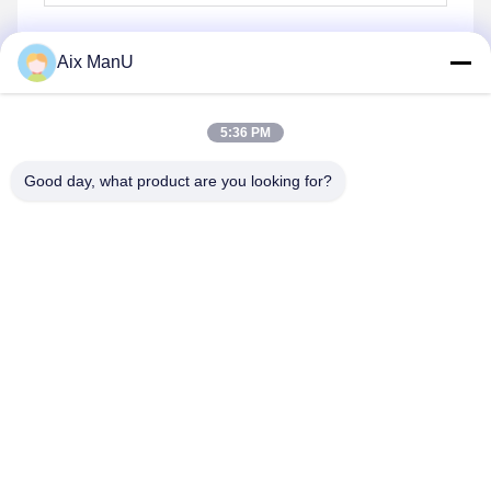
Aix ManU
Invia
5:36 PM
Good day, what product are you looking for?
YIXING HUADING MACHINERY CO.,LTD.
info@yxhuading.com
86-510-87836501
NO.888#, STRADA DI YIGAO, YIXING, JIANGSU
P.R.CHINA