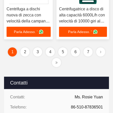
Centrifuga a dischi
Centrifugatrice a disco di
nuova di zecca con
alta capacità 6000L/h con
velocità della campana
velocità di 10000 giri al
di 4000 - 10000 rpm e
minuto e 10000 g di forza
Parla Adesso. '
Parla Adesso. '
forza centrifuga > 10.000
centrifuga per la
g per un volume della
lavorazione di VCO
campana di 8 - 300 L
1
2
3
4
5
6
7
Contatti
Contatti:
Ms. Rosie Yuan
Telefono:
86-510-87836501