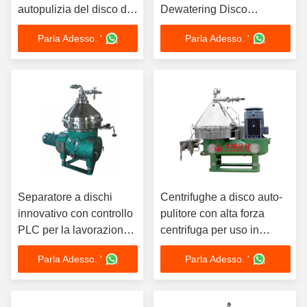
autopulizia del disco di
Dewatering Disco
chiarimento del lievito di
Separatore di olio Auto
Parla Adesso. '
Parla Adesso. '
birra DHZ550 alto G
Desludging 30KW olio di
soia e arachidi
Separatore a dischi
Centrifughe a disco auto-
innovativo con controllo
pulitore con alta forza
PLC per la lavorazione
centrifuga per uso in
della birra, capacità
fabbrica
Parla Adesso. '
Parla Adesso. '
100L~10000L e
garanzia di 5 anni