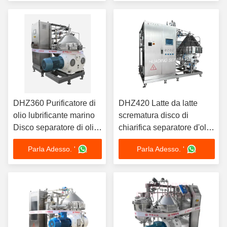
Design di carrello di
Motore
laboratorio
DHZ360 Purificatore di
DHZ420 Latte da latte
olio lubrificante marino
scrematura disco di
Disco separatore di olio
chiarifica separatore d'olio
auto-pulizia continua
Design ermetico CIP
Parla Adesso. '
Parla Adesso. '
conformità IMO 15KW
compatibile 22KW per uso
alimentare