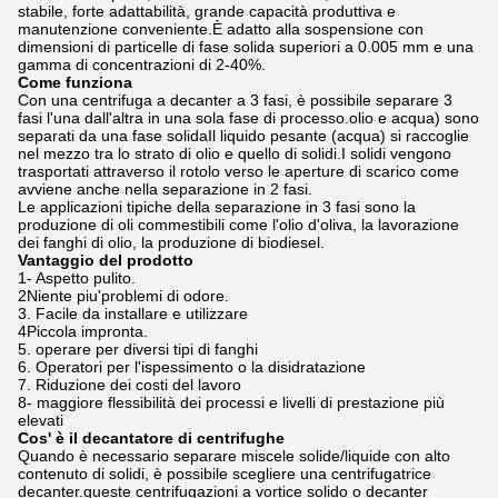
stabile, forte adattabilità, grande capacità produttiva e
manutenzione conveniente.È adatto alla sospensione con
dimensioni di particelle di fase solida superiori a 0.005 mm e una
gamma di concentrazioni di 2-40%.
Come funziona
Con una centrifuga a decanter a 3 fasi, è possibile separare 3
fasi l'una dall'altra in una sola fase di processo.olio e acqua) sono
separati da una fase solidaIl liquido pesante (acqua) si raccoglie
nel mezzo tra lo strato di olio e quello di solidi.I solidi vengono
trasportati attraverso il rotolo verso le aperture di scarico come
avviene anche nella separazione in 2 fasi.
Le applicazioni tipiche della separazione in 3 fasi sono la
produzione di oli commestibili come l'olio d'oliva, la lavorazione
dei fanghi di olio, la produzione di biodiesel.
Vantaggio del prodotto
1- Aspetto pulito.
2Niente piu'problemi di odore.
3. Facile da installare e utilizzare
4Piccola impronta.
5. operare per diversi tipi di fanghi
6. Operatori per l'ispessimento o la disidratazione
7. Riduzione dei costi del lavoro
8- maggiore flessibilità dei processi e livelli di prestazione più
elevati
Cos' è il decantatore di centrifughe
Quando è necessario separare miscele solide/liquide con alto
contenuto di solidi, è possibile scegliere una centrifugatrice
decanter.queste centrifugazioni a vortice solido o decanter