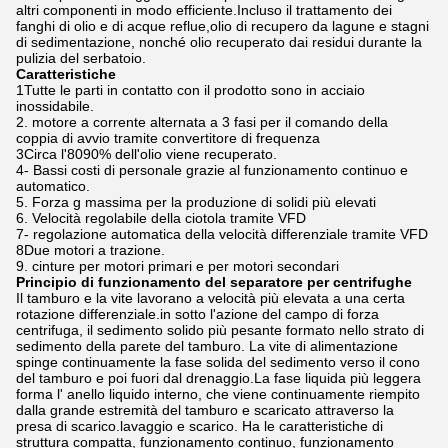
altri componenti in modo efficiente.Incluso il trattamento dei
fanghi di olio e di acque reflue,olio di recupero da lagune e stagni
di sedimentazione, nonché olio recuperato dai residui durante la
pulizia del serbatoio.
Caratteristiche
1Tutte le parti in contatto con il prodotto sono in acciaio
inossidabile.
2. motore a corrente alternata a 3 fasi per il comando della
coppia di avvio tramite convertitore di frequenza
3Circa l'80­90% dell'olio viene recuperato.
4- Bassi costi di personale grazie al funzionamento continuo e
automatico.
5. Forza g massima per la produzione di solidi più elevati
6. Velocità regolabile della ciotola tramite VFD
7- regolazione automatica della velocità differenziale tramite VFD
8Due motori a trazione.
9. cinture per motori primari e per motori secondari
Principio di funzionamento del separatore per centrifughe
Il tamburo e la vite lavorano a velocità più elevata a una certa
rotazione differenziale.in sotto l'azione del campo di forza
centrifuga, il sedimento solido più pesante formato nello strato di
sedimento della parete del tamburo. La vite di alimentazione
spinge continuamente la fase solida del sedimento verso il cono
del tamburo e poi fuori dal drenaggio.La fase liquida più leggera
forma l' anello liquido interno, che viene continuamente riempito
dalla grande estremità del tamburo e scaricato attraverso la
presa di scarico.lavaggio e scarico. Ha le caratteristiche di
struttura compatta, funzionamento continuo, funzionamento