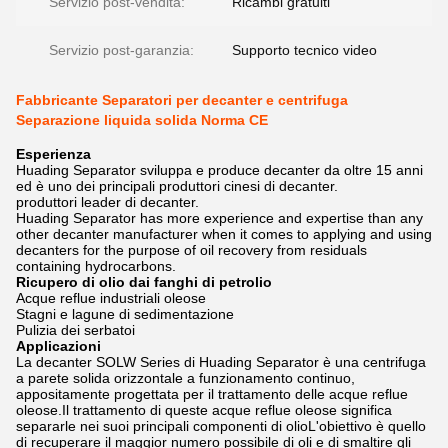
Servizio post-vendita:
Ricambi gratuiti
Servizio post-garanzia:
Supporto tecnico video
Fabbricante Separatori per decanter e centrifuga
Separazione liquida solida Norma CE
Esperienza
Huading Separator sviluppa e produce decanter da oltre 15 anni
ed è uno dei principali produttori cinesi di decanter.
produttori leader di decanter.
Huading Separator has more experience and expertise than any
other decanter manufacturer when it comes to applying and using
decanters for the purpose of oil recovery from residuals
containing hydrocarbons.
Ricupero di olio dai fanghi di petrolio
Acque reflue industriali oleose
Stagni e lagune di sedimentazione
Pulizia dei serbatoi
Applicazioni
La decanter SOLW Series di Huading Separator è una centrifuga
a parete solida orizzontale a funzionamento continuo,
appositamente progettata per il trattamento delle acque reflue
oleose.Il trattamento di queste acque reflue oleose significa
separarle nei suoi principali componenti di olioL'obiettivo è quello
di recuperare il maggior numero possibile di oli e di smaltire gli