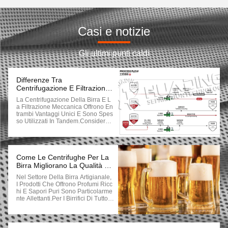
Casi e notizie
Gli ultimi punti caldi
Differenze Tra
Centrifugazione E Filtrazione
Della Birra
La Centrifugazione Della Birra E L
A Filtrazione Meccanica Offrono En
Trambi Vantaggi Unici E Sono Spes
So Utilizzati In Tandem.consideran
Do Che La Filtrazione Separa Le P
Articelle In Base Alle DimensioniIn
Pratica, La Centrifugazione Preced
E Tipicamente La Filtrazione, Elimi
Nando In Modo Efficiente Le Partic
Come Le Centrifughe Per La
Elle Solide Più Grandi, Riducendo
Birra Migliorano La Qualità E
Così Il Carico Di Lavoro Per I Succ
Il Rendimento Della Birra
Nel Settore Della Birra Artigianale,
Essivi Processi Di Filtrazione.Quest
I Prodotti Che Offrono Profumi Ricc
O Approccio Combinato È Particola
Hi E Sapori Puri Sono Particolarme
Rmente Efficace Per Estendere La
Nte Allettanti.Per I Birrifici Di Tutto Il
Durata Di Conservazione Della Birr
Mondo, Spingere I Confini Significa
APer Le Birre Destinate All'esporta
Trovare Nuovi Modi Per Produrre L
Zione O All'esposizione Estesa Sug
A Migliore Birra, Aumentando Al Co
Li Scaffali Dei Supermercati, La Filtr
Ntempo La Produzione, La Durata