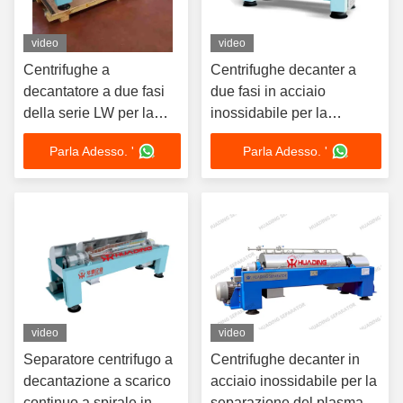
video
video
Centrifughe a
Centrifughe decanter a
decantatore a due fasi
due fasi in acciaio
della serie LW per la
inossidabile per la
deidratazione dei fanghi
deidratazione dei fanghi
Parla Adesso. '
Parla Adesso. '
con controllo PLC
video
video
Separatore centrifugo a
Centrifughe decanter in
decantazione a scarico
acciaio inossidabile per la
continuo a spirale in
separazione del plasma di