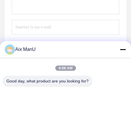
Aix ManU
Invia
8:06 AM
Good day, what product are you looking for?
YIXING HUADING MACHINERY CO.,LTD.
info@yxhuading.com
86-510-87836501