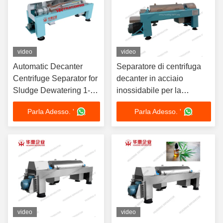
video
video
Automatic Decanter
Separatore di centrifuga
Centrifuge Separator for
decanter in acciaio
Sludge Dewatering 1-
inossidabile per la
100 m³/h
deidratazione di fanghi
Parla Adesso. '
Parla Adesso. '
industriali
video
video