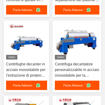
acciaio inossidabile
sangue animale
Parla Adesso. '
Parla Adesso. '
video
video
Centrifughe decanter in
Centrifuga decantatore
acciaio inossidabile per
personalizzabile in acciaio
l'estrazione di proteine
inossidabile per la
sieriche
separazione del sangue
Parla Adesso. '
Parla Adesso. '
animale