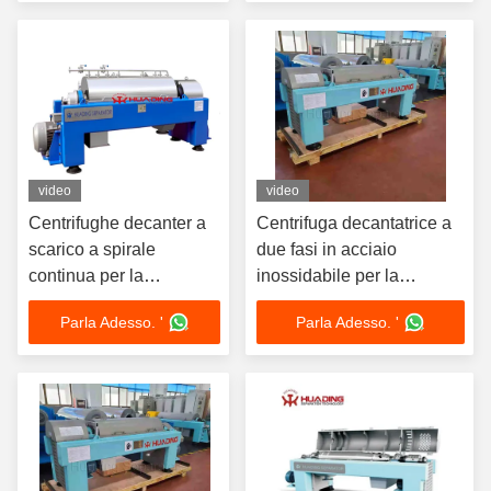
video
video
Centrifughe decanter a
Centrifuga decantatrice a
scarico a spirale
due fasi in acciaio
continua per la
inossidabile per la
deidratazione
disidratazione dei fanghi
Parla Adesso. '
Parla Adesso. '
automatica dei fanghi