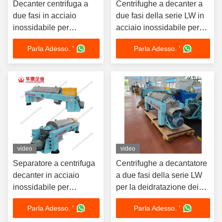
Decanter centrifuga a
Centrifughe a decanter a
due fasi in acciaio
due fasi della serie LW in
inossidabile per
acciaio inossidabile per
estrazione vegetale con
l'estrazione di piante
Parla Adesso. '
Parla Adesso. '
controllo PLC
video
video
Separatore a centrifuga
Centrifughe a decantatore
decanter in acciaio
a due fasi della serie LW
inossidabile per
per la deidratazione dei
estrazione vegetale
fanghi industriali
Parla Adesso. '
Parla Adesso. '