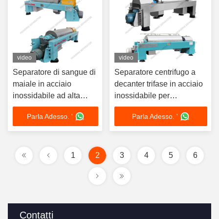
video
video
Separatore di sangue di
Separatore centrifugo a
maiale in acciaio
decanter trifase in acciaio
inossidabile ad alta
inossidabile per
efficienza
disidratazione fanghi
Parla Adesso. '
Parla Adesso. '
1
2
3
4
5
6
Contatti