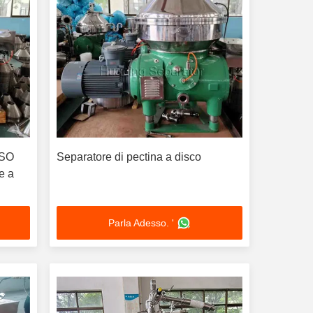
ISO
Separatore di pectina a disco
e a
Parla Adesso. '