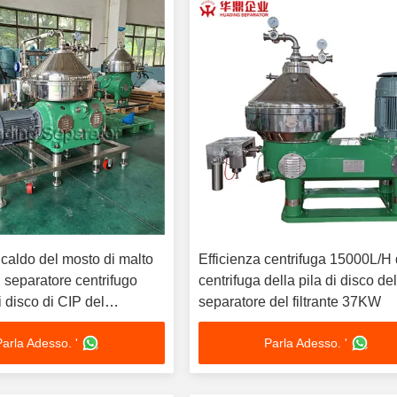
caldo del mosto di malto
Efficienza centrifuga 15000L/H 
il separatore centrifugo
centrifuga della pila di disco de
i disco di CIP del
separatore del filtrante 37KW
el filtrante
Parla Adesso. '
Parla Adesso. '