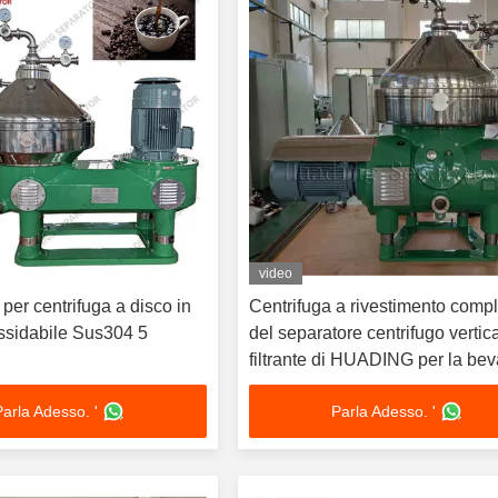
video
per centrifuga a disco in
Centrifuga a rivestimento comp
ossidabile Sus304 5
del separatore centrifugo vertic
filtrante di HUADING per la be
Parla Adesso. '
Parla Adesso. '