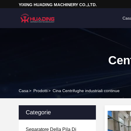
YIXING HUADING MACHINERY CO.,LTD.
Cas
Cent
Casa
>
Prodotti
>
Cina Centrifughe industriali continue
Categorie
Separatore Della Pila Di