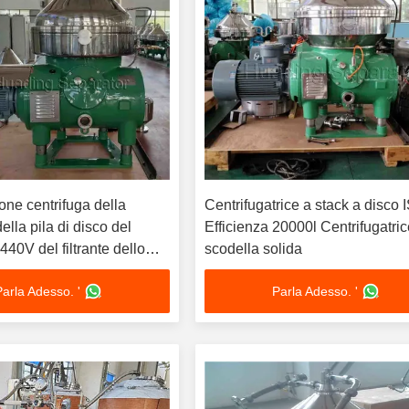
one centrifuga della
Centrifugatrice a stack a disco 
ella pila di disco del
Efficienza 20000l Centrifugatric
440V del filtrante dello
scodella solida
Parla Adesso. '
Parla Adesso. '