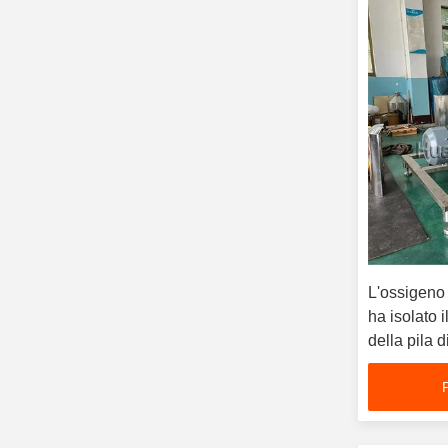
L'ossigeno 
ha isolato 
della pila d
separatore d