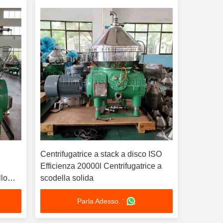
Centrifugatrice a stack a disco ISO
l
Efficienza 20000l Centrifugatrice a
llo
scodella solida
Parla Adesso. '