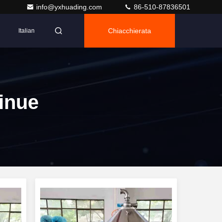
info@yxhuading.com
86-510-87836501
Chiacchierata
Italian
tinue