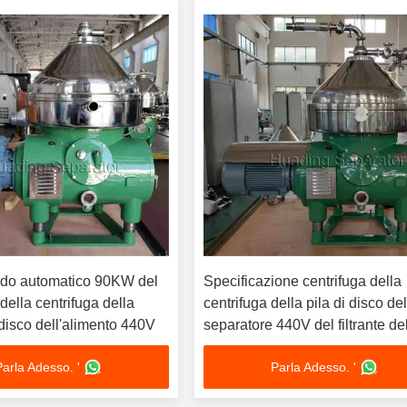
uido automatico 90KW del
Specificazione centrifuga della
della centrifuga della
centrifuga della pila di disco de
 disco dell'alimento 440V
separatore 440V del filtrante de
SpA
Parla Adesso. '
Parla Adesso. '