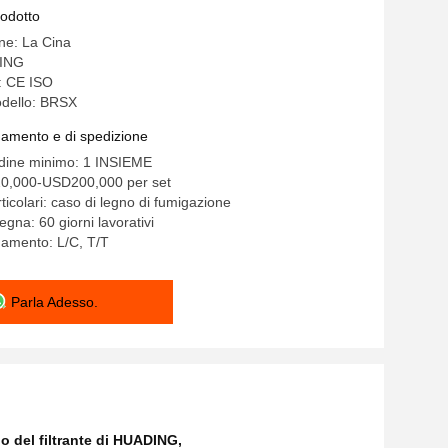
rodotto
ine: La Cina
ING
e: CE ISO
dello: BRSX
gamento e di spedizione
rdine minimo: 1 INSIEME
0,000-USD200,000 per set
ticolari: caso di legno di fumigazione
gna: 60 giorni lavorativi
gamento: L/C, T/T
Parla Adesso.
o del filtrante di HUADING
,