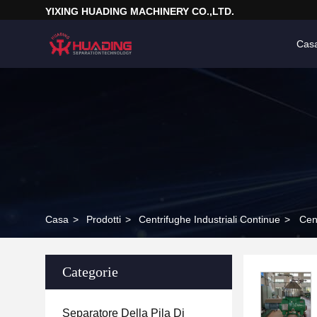
YIXING HUADING MACHINERY CO.,LTD.
Cas
Casa
>
Prodotti
>
Centrifughe Industriali Continue
>
Cen
Categorie
Separatore Della Pila Di