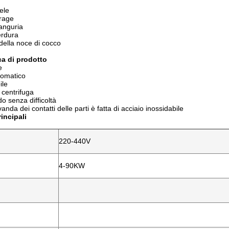
ele
Orage
'anguria
erdura
 della noce di cocco
ca di prodotto
e
tomatico
ile
 centrifuga
o senza difficoltà
vanda dei contatti delle parti è fatta di acciaio inossidabile
incipali
220-440V
4-90KW