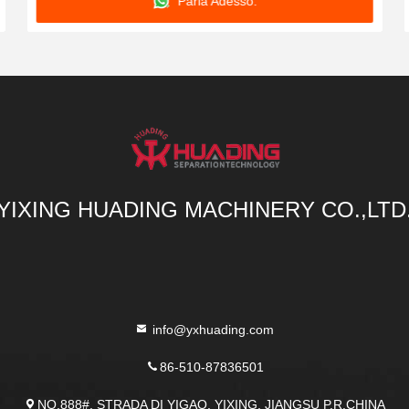
Parla Adesso.
YIXING HUADING MACHINERY CO.,LTD
info@yxhuading.com
86-510-87836501
NO.888#, STRADA DI YIGAO, YIXING, JIANGSU P.R.CHINA