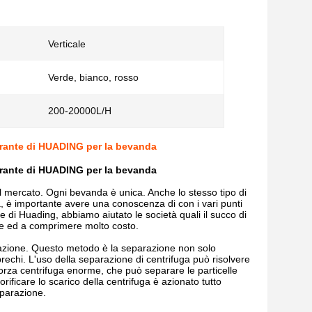
Verticale
Verde, bianco, rosso
200-20000L/H
ltrante di HUADING per la bevanda
ltrante di HUADING per la bevanda
ercato. Ogni bevanda è unica. Anche lo stesso tipo di
 è importante avere una conoscenza di con i vari punti
e di Huading, abbiamo aiutato le società quali il succo di
ione ed a comprimere molto costo.
ltrazione. Questo metodo è la separazione non solo
echi. L'uso della separazione di centrifuga può risolvere
 forza centrifuga enorme, che può separare le particelle
rificare lo scarico della centrifuga è azionato tutto
eparazione.