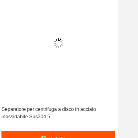
Separatore per centrifuga a disco in acciaio
Cent
inossidabile Sus304 5
disc