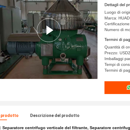
bevanda
Dettagli del p
Luogo di orig
Marca: HUAD
Certificazion
Numero di mo
Termini di pa
Quantità di o
Prezzo: USD2
Imballaggi par
Tempi di conse
Termini di pa
l prodotto
Descrizione del prodotto
e:
Separatore centrifugo verticale del filtrante
,
Separatore centrifug