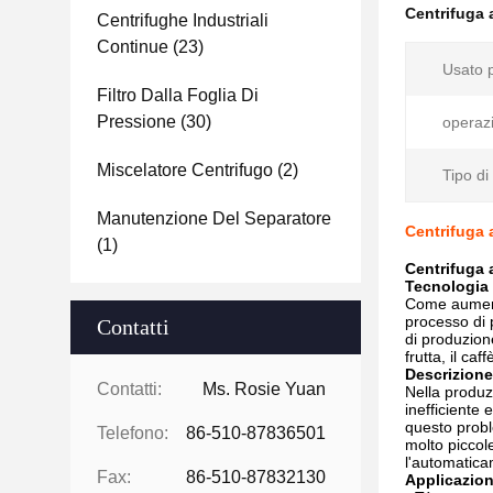
Centrifuga 
Centrifughe Industriali
Continue
(23)
Usato 
Filtro Dalla Foglia Di
Pressione
(30)
operaz
Miscelatore Centrifugo
(2)
Tipo di
Manutenzione Del Separatore
Centrifuga 
(1)
Centrifuga 
Tecnologia 
Come aument
processo di 
Contatti
di produzion
frutta, il ca
Descrizione
Contatti:
Ms. Rosie Yuan
Nella produz
inefficiente
questo probl
Telefono:
86-510-87836501
molto piccole
l'automatica
Fax:
86-510-87832130
Applicazio