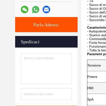
- Tè
- Succo di m
- Succo di 
- Succo dell
- Succo di v
- Succo/olio
….
Parla Adesso.
Caratteristi
- Autopulent
- Scarico au
- Commestib
Spedicaci
- Forte forza
- Funzionand
- Tutta la be
Parametri pr
Tensione
Potere
HMI
SpA