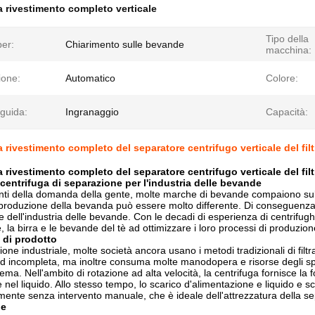
a rivestimento completo verticale
Tipo della
per:
Chiarimento sulle bevande
macchina:
ione:
Automatico
Colore:
 guida:
Ingranaggio
Capacità:
a rivestimento completo del separatore centrifugo verticale del fi
a rivestimento completo del separatore centrifugo verticale del fi
centrifuga di separazione per l'industria delle bevande
i della domanda della gente, molte marche di bevande compaiono sul m
produzione della bevanda può essere molto differente. Di conseguenza,
e dell'industria delle bevande. Con le decadi di esperienza di centrifugh
ffè, la birra e le bevande del tè ad ottimizzare i loro processi di produz
 di prodotto
ione industriale, molte società ancora usano i metodi tradizionali di fi
 ed incompleta, ma inoltre consuma molte manodopera e risorse degli spr
ema. Nell'ambito di rotazione ad alta velocità, la centrifuga fornisce la
 nel liquido. Allo stesso tempo, lo scarico d'alimentazione e liquido e sco
mente senza intervento manuale, che è ideale dell'attrezzatura della s
ne