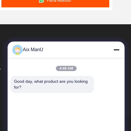
Parla Adesso.
Aix ManU
.
4:48 AM
Good day, what product are you looking 
Collegamenti Rapidi
for?
Profilo aziendale
Visita alla fabbrica
Controllo della qualità
Notizie