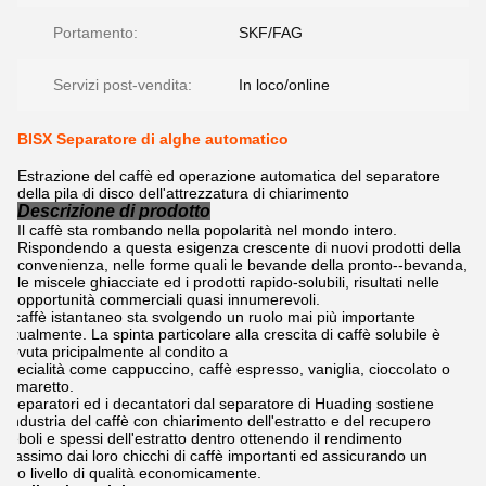
Portamento:
SKF/FAG
Servizi post-vendita:
In loco/online
BISX Separatore di alghe automatico
Estrazione del caffè ed operazione automatica del separatore
della pila di disco dell'attrezzatura di chiarimento
Descrizione di prodotto
Il caffè sta rombando nella popolarità nel mondo intero.
Rispondendo a questa esigenza crescente di nuovi prodotti della
convenienza, nelle forme quali le bevande della pronto--bevanda,
le miscele ghiacciate ed i prodotti rapido-solubili, risultati nelle
opportunità commerciali quasi innumerevoli.
Il caffè istantaneo sta svolgendo un ruolo mai più importante
attualmente. La spinta particolare alla crescita di caffè solubile è
dovuta pricipalmente al condito a
specialità come cappuccino, caffè espresso, vaniglia, cioccolato o
l'amaretto.
I separatori ed i decantatori dal separatore di Huading sostiene
l'industria del caffè con chiarimento dell'estratto e del recupero
deboli e spessi dell'estratto dentro ottenendo il rendimento
massimo dai loro chicchi di caffè importanti ed assicurando un
alto livello di qualità economicamente.