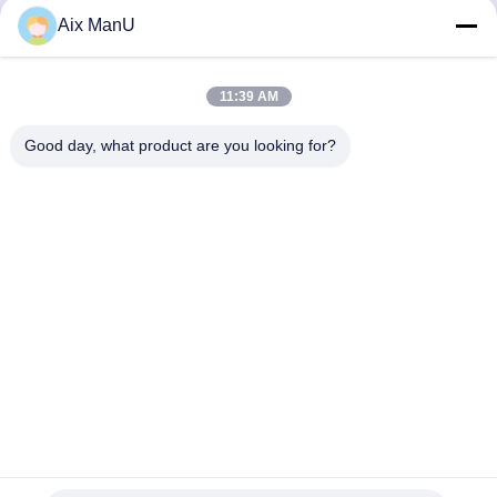
separatore del filtrante
scodella solida
Aix ManU
Parla Adesso.
Parla Adesso.
37KW
11:39 AM
Good day, what product are you looking for?
YIXING HUADING MACHINERY CO.,LTD.
info@yxhuading.com
86-510-87836501
NO.888#, STRADA DI YIGAO, YIXING, JIANGSU
P.R.CHINA
Cina Buona qualità separatore della pila di disco Fornitore.