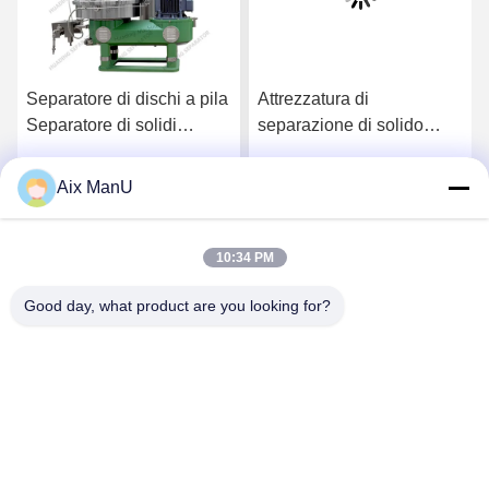
Separatore di dischi a pila
Attrezzatura di
Separatore di solidi
separazione di solido
centrifugabile
liquido della centrifuga
37KW della pila di disco
Aix ManU
Parla Adesso.
Parla Adesso.
dello SpA
10:34 PM
Good day, what product are you looking for?
YIXING HUADING MACHINERY CO.,LTD.
info@yxhuading.com
86-510-87836501