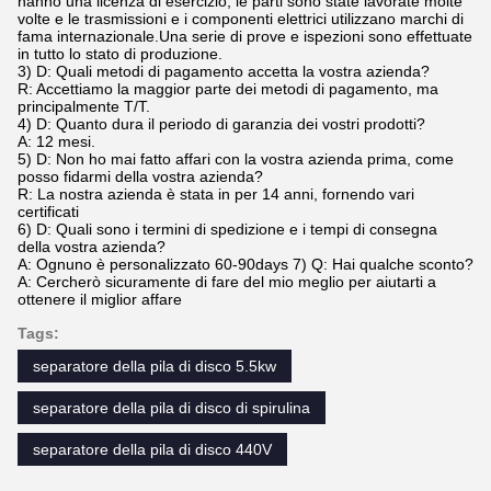
hanno una licenza di esercizio, le parti sono state lavorate molte
volte e le trasmissioni e i componenti elettrici utilizzano marchi di
fama internazionale.Una serie di prove e ispezioni sono effettuate
in tutto lo stato di produzione.
3) D: Quali metodi di pagamento accetta la vostra azienda?
R: Accettiamo la maggior parte dei metodi di pagamento, ma
principalmente T/T.
4) D: Quanto dura il periodo di garanzia dei vostri prodotti?
A: 12 mesi.
5) D: Non ho mai fatto affari con la vostra azienda prima, come
posso fidarmi della vostra azienda?
R: La nostra azienda è stata in per 14 anni, fornendo vari
certificati
6) D: Quali sono i termini di spedizione e i tempi di consegna
della vostra azienda?
A: Ognuno è personalizzato 60-90days 7) Q: Hai qualche sconto?
A: Cercherò sicuramente di fare del mio meglio per aiutarti a
ottenere il miglior affare
Tags:
separatore della pila di disco 5.5kw
separatore della pila di disco di spirulina
separatore della pila di disco 440V