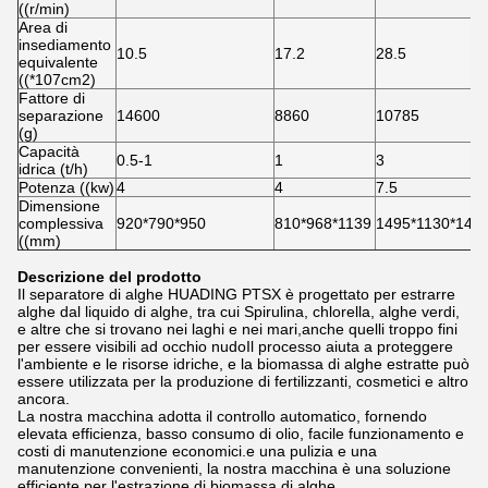
((r/min)
Area di
insediamento
10.5
17.2
28.5
equivalente
((*107cm2)
Fattore di
separazione
14600
8860
10785
(g)
Capacità
0.5-1
1
3
idrica (t/h)
Potenza ((kw)
4
4
7.5
Dimensione
complessiva
920*790*950
810*968*1139
1495*1130*148
((mm)
Descrizione del prodotto
Il separatore di alghe HUADING PTSX è progettato per estrarre
alghe dal liquido di alghe, tra cui Spirulina, chlorella, alghe verdi,
e altre che si trovano nei laghi e nei mari,anche quelli troppo fini
per essere visibili ad occhio nudoIl processo aiuta a proteggere
l'ambiente e le risorse idriche, e la biomassa di alghe estratte può
essere utilizzata per la produzione di fertilizzanti, cosmetici e altro
ancora.
La nostra macchina adotta il controllo automatico, fornendo
elevata efficienza, basso consumo di olio, facile funzionamento e
costi di manutenzione economici.e una pulizia e una
manutenzione convenienti, la nostra macchina è una soluzione
efficiente per l'estrazione di biomassa di alghe.