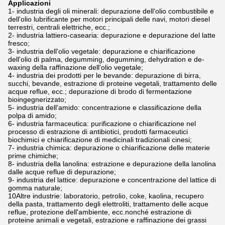
Applicazioni
1- industria degli oli minerali: depurazione dell'olio combustibile e
dell'olio lubrificante per motori principali delle navi, motori diesel
terrestri, centrali elettriche, ecc.;
2- industria lattiero-casearia: depurazione e depurazione del latte
fresco;
3- industria dell'olio vegetale: depurazione e chiarificazione
dell'olio di palma, degumming, degumming, dehydration e de-
waxing della raffinazione dell'olio vegetale;
4- industria dei prodotti per le bevande: depurazione di birra,
succhi, bevande, estrazione di proteine vegetali, trattamento delle
acque reflue, ecc.; depurazione di brodo di fermentazione
bioingegnerizzato;
5- industria dell'amido: concentrazione e classificazione della
polpa di amido;
6- industria farmaceutica: purificazione o chiarificazione nel
processo di estrazione di antibiotici, prodotti farmaceutici
biochimici e chiarificazione di medicinali tradizionali cinesi;
7- industria chimica: depurazione o chiarificazione delle materie
prime chimiche;
8- industria della lanolina: estrazione e depurazione della lanolina
dalle acque reflue di depurazione;
9- industria del lattice: depurazione e concentrazione del lattice di
gomma naturale;
10Altre industrie: laboratorio, petrolio, coke, kaolina, recupero
della pasta, trattamento degli elettroliti, trattamento delle acque
reflue, protezione dell'ambiente, ecc.nonché estrazione di
proteine animali e vegetali, estrazione e raffinazione dei grassi