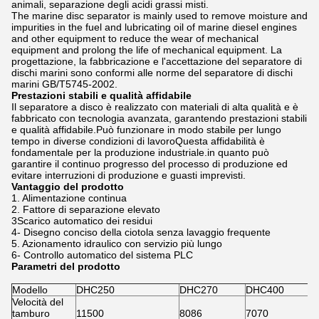
animali, separazione degli acidi grassi misti.
The marine disc separator is mainly used to remove moisture and
impurities in the fuel and lubricating oil of marine diesel engines
and other equipment to reduce the wear of mechanical
equipment and prolong the life of mechanical equipment. La
progettazione, la fabbricazione e l'accettazione del separatore di
dischi marini sono conformi alle norme del separatore di dischi
marini GB/T5745-2002.
Prestazioni stabili e qualità affidabile
Il separatore a disco è realizzato con materiali di alta qualità e è
fabbricato con tecnologia avanzata, garantendo prestazioni stabili
e qualità affidabile.Può funzionare in modo stabile per lungo
tempo in diverse condizioni di lavoroQuesta affidabilità è
fondamentale per la produzione industriale.in quanto può
garantire il continuo progresso del processo di produzione ed
evitare interruzioni di produzione e guasti imprevisti.
Vantaggio del prodotto
1. Alimentazione continua
2. Fattore di separazione elevato
3Scarico automatico dei residui
4- Disegno conciso della ciotola senza lavaggio frequente
5. Azionamento idraulico con servizio più lungo
6- Controllo automatico del sistema PLC
Parametri del prodotto
Modello
DHC250
DHC270
DHC400
Velocità del
tamburo
11500
8086
7070