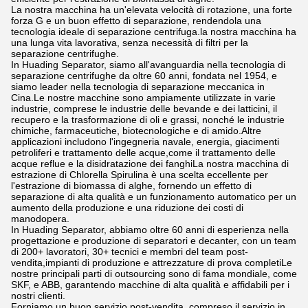
La nostra macchina ha un'elevata velocità di rotazione, una forte
forza G e un buon effetto di separazione, rendendola una
tecnologia ideale di separazione centrifuga.la nostra macchina ha
una lunga vita lavorativa, senza necessità di filtri per la
separazione centrifughe.
In Huading Separator, siamo all'avanguardia nella tecnologia di
separazione centrifughe da oltre 60 anni, fondata nel 1954, e
siamo leader nella tecnologia di separazione meccanica in
Cina.Le nostre macchine sono ampiamente utilizzate in varie
industrie, comprese le industrie delle bevande e dei latticini, il
recupero e la trasformazione di oli e grassi, nonché le industrie
chimiche, farmaceutiche, biotecnologiche e di amido.Altre
applicazioni includono l'ingegneria navale, energia, giacimenti
petroliferi e trattamento delle acque,come il trattamento delle
acque reflue e la disidratazione dei fanghiLa nostra macchina di
estrazione di Chlorella Spirulina è una scelta eccellente per
l'estrazione di biomassa di alghe, fornendo un effetto di
separazione di alta qualità e un funzionamento automatico per un
aumento della produzione e una riduzione dei costi di
manodopera.
In Huading Separator, abbiamo oltre 60 anni di esperienza nella
progettazione e produzione di separatori e decanter, con un team
di 200+ lavoratori, 30+ tecnici e membri del team post-
vendita,impianti di produzione e attrezzature di prova completiLe
nostre principali parti di outsourcing sono di fama mondiale, come
SKF, e ABB, garantendo macchine di alta qualità e affidabili per i
nostri clienti.
Forniamo un buon servizio post-vendita, compreso il servizio in