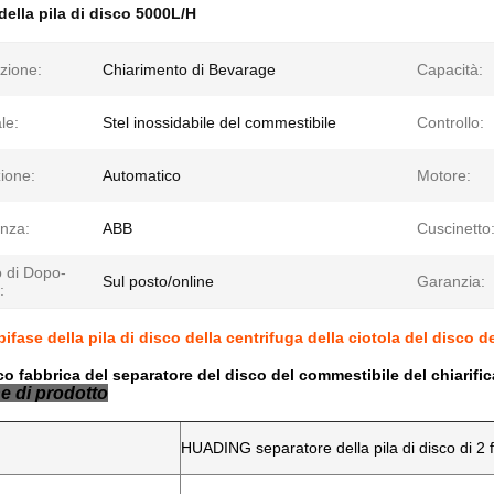
della pila di disco 5000L/H
zione:
Chiarimento di Bevarage
Capacità:
le:
Stel inossidabile del commestibile
Controllo:
ione:
Automatico
Motore:
nza:
ABB
Cuscinetto
o di Dopo-
Sul posto/online
Garanzia:
:
ifase della pila di disco della centrifuga della ciotola del disco 
co fabbrica del separatore del disco del commestibile del chiarifi
e di prodotto
HUADING separatore della pila di disco di 2 f