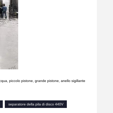
ua, piccolo pistone, grande pistone, anello sigillante
separatore della pila di disco 440V