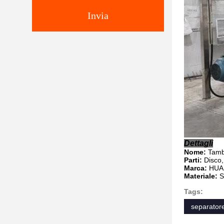
Invia
Dettagli
Nome:
Tambu
Parti:
Disco,
Marca:
HUA
Materiale:
S
Tags:
separatore