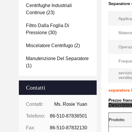
Separatore 
Centrifughe Industriali
Continue
(23)
Applica
Filtro Dalla Foglia Di
Pressione
(30)
Materia
Miscelatore Centrifugo
(2)
Operaz
Manutenzione Del Separatore
Freque
(1)
servizi
vendita
Contatti
separatore b
Prezzo fran
Contatti:
Ms. Rosie Yuan
Descrizion
Telefono:
86-510-87836501
Prodotto
Fax:
86-510-87832130