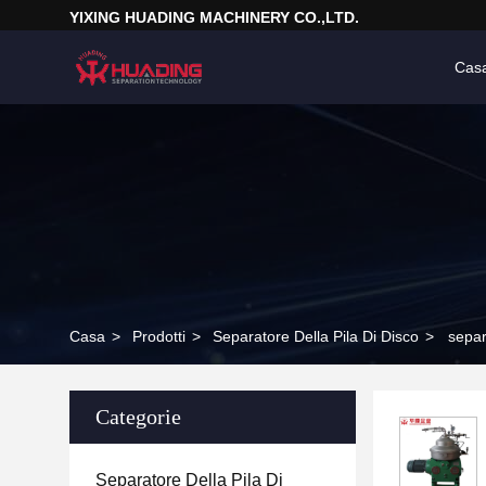
YIXING HUADING MACHINERY CO.,LTD.
Cas
Casa
>
Prodotti
>
Separatore Della Pila Di Disco
>
separ
Categorie
Separatore Della Pila Di