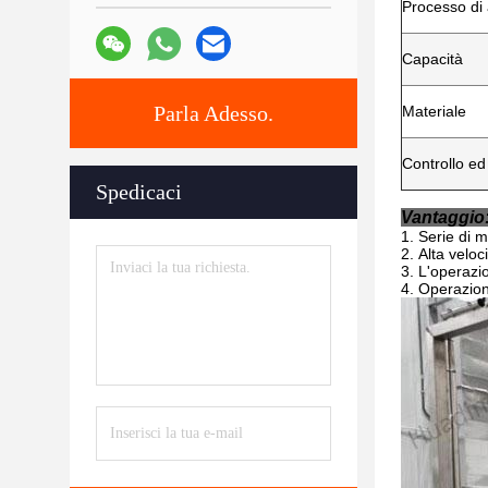
Processo di 
Capacità
Parla Adesso.
Materiale
Controllo e
Spedicaci
Vantaggio
Serie di m
Alta veloc
L'operazio
Operazion