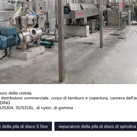
ro della ciotola
 distributore commerciale, corpo di tamburo e copertura, camera dell'acq
DING
US304, SUS316L, di nylon, di gomma
 della pila di disco 5.5kw
separatore della pila di disco di spirulina