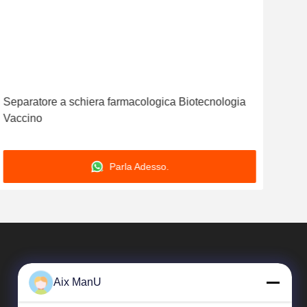
Separatore a schiera farmacologica Biotecnologia
Acci
Vaccino
del 
del
Parla Adesso.
Aix ManU