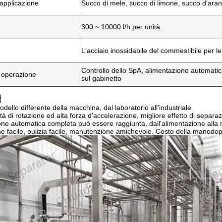
applicazione
Succo di mele, succo di limone, succo d'ara
300 ~ 10000 l/h per unità
L'acciaio inossidabile del commestibile per le
Controllo dello SpA, alimentazione automatic
d operazione
sul gabinetto
:
odello differente della macchina, dal laboratorio all'industriale
ità di rotazione ed alta forza d'accelerazione, migliore effetto di separa
ne automatica completa può essere raggiunta, dall'alimentazione alla ra
e facile, pulizia facile, manutenzione amichevole. Costo della manodop