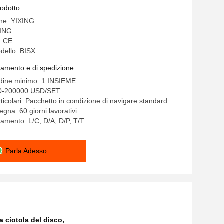
ella bevanda
rodotto
ine: YIXING
ING
: CE
dello: BISX
gamento e di spedizione
rdine minimo: 1 INSIEME
00-200000 USD/SET
ticolari: Pacchetto in condizione di navigare standard
gna: 60 giorni lavorativi
gamento: L/C, D/A, D/P, T/T
Parla Adesso.
a ciotola del disco
,