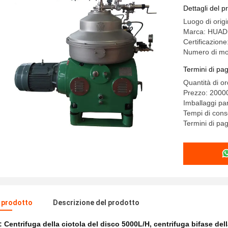
5000L/H d
Dettagli del p
Luogo di orig
Marca: HUAD
Certificazione
Numero di mo
Termini di pa
Quantità di o
Prezzo: 200
Imballaggi par
Tempi di conse
Termini di pa
l prodotto
Descrizione del prodotto
e:
Centrifuga della ciotola del disco 5000L/H
,
centrifuga bifase dell