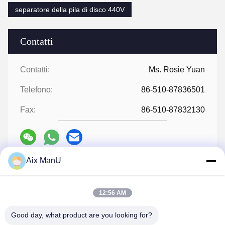
separatore della pila di disco 440V
Contatti
Contatti:
Ms. Rosie Yuan
Telefono:
86-510-87836501
Fax:
86-510-87832130
Aix ManU
Parla Adesso.
12:56 AM
Spedicaci
Good day, what product are you looking for?