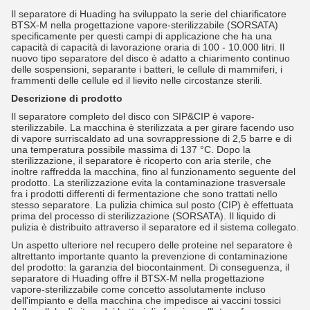
Il separatore di Huading ha sviluppato la serie del chiarificatore
BTSX-M nella progettazione vapore-sterilizzabile (SORSATA)
specificamente per questi campi di applicazione che ha una
capacità di capacità di lavorazione oraria di 100 - 10.000 litri. Il
nuovo tipo separatore del disco è adatto a chiarimento continuo
delle sospensioni, separante i batteri, le cellule di mammiferi, i
frammenti delle cellule ed il lievito nelle circostanze sterili.
Descrizione di prodotto
Il separatore completo del disco con SIP&CIP è vapore-
sterilizzabile. La macchina è sterilizzata a per girare facendo uso
di vapore surriscaldato ad una sovrappressione di 2,5 barre e di
una temperatura possibile massima di 137 °C. Dopo la
sterilizzazione, il separatore è ricoperto con aria sterile, che
inoltre raffredda la macchina, fino al funzionamento seguente del
prodotto. La sterilizzazione evita la contaminazione trasversale
fra i prodotti differenti di fermentazione che sono trattati nello
stesso separatore. La pulizia chimica sul posto (CIP) è effettuata
prima del processo di sterilizzazione (SORSATA). Il liquido di
pulizia è distribuito attraverso il separatore ed il sistema collegato.
Un aspetto ulteriore nel recupero delle proteine nel separatore è
altrettanto importante quanto la prevenzione di contaminazione
del prodotto: la garanzia del biocontainment. Di conseguenza, il
separatore di Huading offre il BTSX-M nella progettazione
vapore-sterilizzabile come concetto assolutamente incluso
dell'impianto e della macchina che impedisce ai vaccini tossici