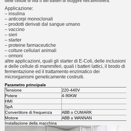
delle cellule di vita o dei batteri di sfuggire nell'atmosfera.
Applicazione:
– insulina
– anticorpi monoclonali
– prodotti derivati dal sangue umano
– vaccino
– sieri
– starter
– proteine farmaceutiche
– colture cellulari animali
– ormoni
altre applicazioni, quali gli starter di E-Coli, delle inclusioni
e delle cellule di mammiferi, quali i batteri lattici, il brodo di
fermentazione ed il trattamento enzimatico dei
microrganismi geneticamente costruiti.
Parametro principale
Tensione
220-440V
Potere
4-90KW
HMI
SpA
Convertitore di frequenza
ABB o CUMARK
Motore
ABB o WANNAN
Installazione della macchina